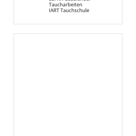
Taucharbeiten
IART Tauchschule
No more posts