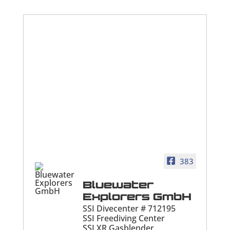
383
Bluewater
Explorers GmbH
SSI Divecenter # 712195
SSI Freediving Center
SSI XR Gasblender